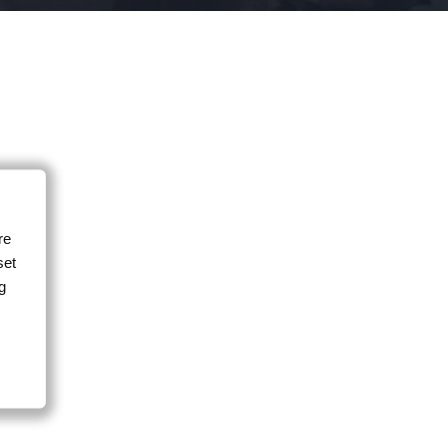
re
set
g