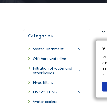
The 
Categories
Vi
Water Treatment
Vi
Offshore waterline
din
Filtration of water and
in
other liquids
fo
Hvac filters
UV SYSTEMS
Water coolers