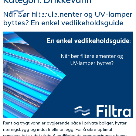
Når bør filterelementer og UV-lamper
byttes? En enkel vedlikeholdsguide
Rent og trygt vann er avgjørende både i private boliger, hytter,
næringsbygg og industrielle anlegg. For å sikre optimal
vannkvalitet er det viktig å vedlikeholde vannrensingssystemet