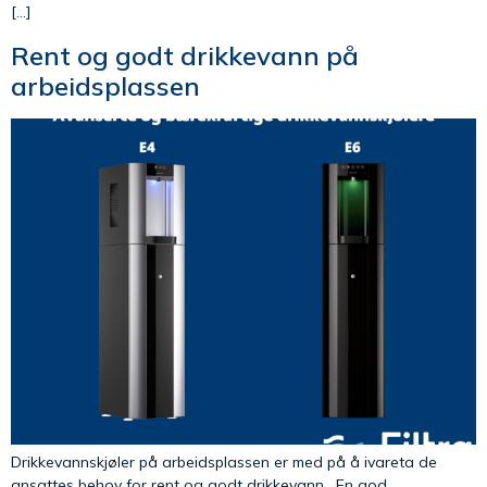
[…]
Rent og godt drikkevann på
arbeidsplassen
Drikkevannskjøler på arbeidsplassen er med på å ivareta de
ansattes behov for rent og godt drikkevann. En god