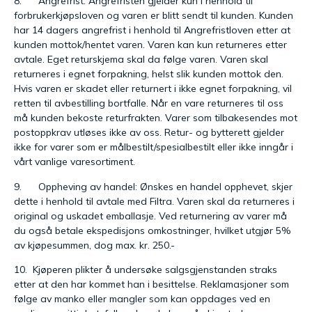
8. Angrefrist: Angrefristen gjelder kun i henhold til
forbrukerkjøpsloven og varen er blitt sendt til kunden. Kunden
har 14 dagers angrefrist i henhold til Angrefristloven etter at
kunden mottok/hentet varen. Varen kan kun returneres etter
avtale. Eget returskjema skal da følge varen. Varen skal
returneres i egnet forpakning, helst slik kunden mottok den.
Hvis varen er skadet eller returnert i ikke egnet forpakning, vil
retten til avbestilling bortfalle. Når en vare returneres til oss
må kunden bekoste returfrakten. Varer som tilbakesendes mot
postoppkrav utløses ikke av oss. Retur- og bytterett gjelder
ikke for varer som er målbestilt/spesialbestilt eller ikke inngår i
vårt vanlige varesortiment.
9. Oppheving av handel: Ønskes en handel opphevet, skjer
dette i henhold til avtale med Filtra. Varen skal da returneres i
original og uskadet emballasje. Ved returnering av varer må
du også betale ekspedisjons omkostninger, hvilket utgjør 5%
av kjøpesummen, dog max. kr. 250.-
10. Kjøperen plikter å undersøke salgsgjenstanden straks
etter at den har kommet han i besittelse. Reklamasjoner som
følge av manko eller mangler som kan oppdages ved en