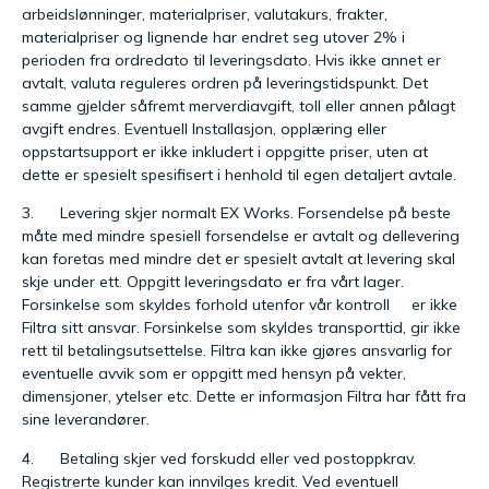
arbeidslønninger, materialpriser, valutakurs, frakter,
materialpriser og lignende har endret seg utover 2% i
perioden fra ordredato til leveringsdato. Hvis ikke annet er
avtalt, valuta reguleres ordren på leveringstidspunkt. Det
samme gjelder såfremt merverdiavgift, toll eller annen pålagt
avgift endres. Eventuell Installasjon, opplæring eller
oppstartsupport er ikke inkludert i oppgitte priser, uten at
dette er spesielt spesifisert i henhold til egen detaljert avtale.
3. Levering skjer normalt EX Works. Forsendelse på beste
måte med mindre spesiell forsendelse er avtalt og dellevering
kan foretas med mindre det er spesielt avtalt at levering skal
skje under ett. Oppgitt leveringsdato er fra vårt lager.
Forsinkelse som skyldes forhold utenfor vår kontroll er ikke
Filtra sitt ansvar. Forsinkelse som skyldes transporttid, gir ikke
rett til betalingsutsettelse. Filtra kan ikke gjøres ansvarlig for
eventuelle avvik som er oppgitt med hensyn på vekter,
dimensjoner, ytelser etc. Dette er informasjon Filtra har fått fra
sine leverandører.
4. Betaling skjer ved forskudd eller ved postoppkrav.
Registrerte kunder kan innvilges kredit. Ved eventuell