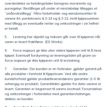
overskridelse av betalingstiden beregnes morarente og
purregebyr. Bestillinger på under et minstebeløp tillegges et
”småordretillegg”. Filtra forbeholder seg eiendomsretten til
varene iht. pantelovens § 3-14 og § 3-22, inntil kjøpesummen
med tillegg av eventuelle renter og omkostninger i sin helhet
er betalt.
5. Levering har skjedd og risikoen går over til kjøperen når
varen er levert fraktfører. (EX Works).
6. Force majeure gir ikke uten videre kjøperen rett til å heve
kjøpet. Eventuell forskyvning av leveringstiden på grunn av
force majeure gir ikke kjøperen rett til erstatning.
7. Garantier: Der kunden er en forbruker, gjelder garanti på
alle produkter i henhold til Kjøpsloven. Ved alle andre
kundeforhold gjelder produktleverandørens garantier (1-5 år
avhengig av produkt). Garantitiden gjelder fra dato varene er
levert. Garantien er begrenset til varens kostnad. Forsendelser
og omkostninger i forbindelse med garantierstatninger,
dekkes av kunden.