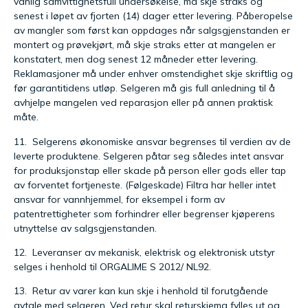
vanlig samvittighetsfull undersøkelse, må skje straks og
senest i løpet av fjorten (14) dager etter levering. Påberopelse
av mangler som først kan oppdages når salgsgjenstanden er
montert og prøvekjørt, må skje straks etter at mangelen er
konstatert, men dog senest 12 måneder etter levering.
Reklamasjoner må under enhver omstendighet skje skriftlig og
før garantitidens utløp. Selgeren må gis full anledning til å
avhjelpe mangelen ved reparasjon eller på annen praktisk
måte.
11. Selgerens økonomiske ansvar begrenses til verdien av de
leverte produktene. Selgeren påtar seg således intet ansvar
for produksjonstap eller skade på person eller gods eller tap
av forventet fortjeneste. (Følgeskade) Filtra har heller intet
ansvar for vannhjemmel, for eksempel i form av
patentrettigheter som forhindrer eller begrenser kjøperens
utnyttelse av salgsgjenstanden.
12. Leveranser av mekanisk, elektrisk og elektronisk utstyr
selges i henhold til ORGALIME S 2012/ NL92.
13. Retur av varer kan kun skje i henhold til forutgående
avtale med selgeren. Ved retur skal returskjema fylles ut og