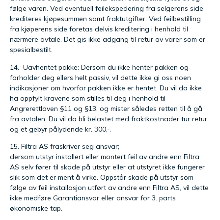
følge varen. Ved eventuell feilekspedering fra selgerens side
krediteres kjøpesummen samt fraktutgifter. Ved feilbestilling
fra kjøperens side foretas delvis kreditering i henhold til
nærmere avtale. Det gis ikke adgang til retur av varer som er
spesialbestilt.
14. Uavhentet pakke: Dersom du ikke henter pakken og
forholder deg ellers helt passiv, vil dette ikke gi oss noen
indikasjoner om hvorfor pakken ikke er hentet. Du vil da ikke
ha oppfylt kravene som stilles til deg i henhold til
Angrerettloven §11 og §13, og mister således retten til å gå
fra avtalen. Du vil da bli belastet med fraktkostnader tur retur
og et gebyr pålydende kr. 300,-.
15. Filtra AS fraskriver seg ansvar;
dersom utstyr installert eller montert feil av andre enn Filtra
AS selv fører til skade på utstyr eller at utstyret ikke fungerer
slik som det er ment å virke. Oppstår skade på utstyr som
følge av feil installasjon utført av andre enn Filtra AS, vil dette
ikke medføre Garantiansvar eller ansvar for 3. parts
økonomiske tap.