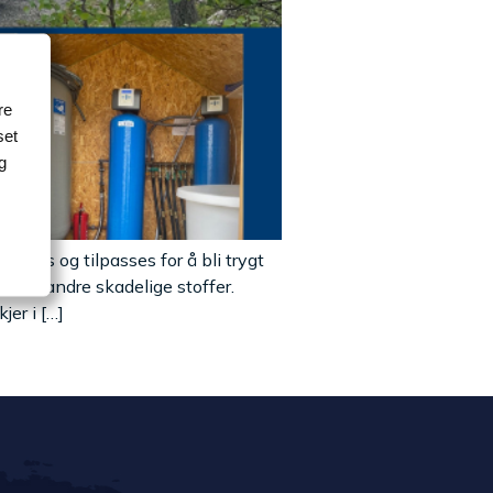
re
set
g
enses og tilpasses for å bli trygt
r og andre skadelige stoffer.
jer i […]