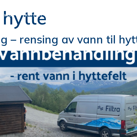
:
hytte
ARKED
AKTUELT
PRODUKTER
SERVICE
KONTAKT OS
 – rensing av vann til hyt