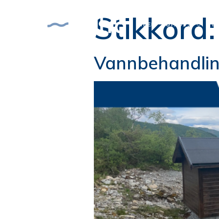
Stikkord
HJEM
OM OSS
M
Vannbehandling