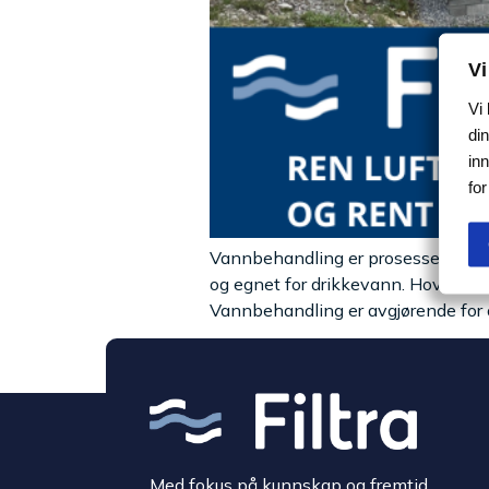
Vi
Vi
din
in
fo
Vannbehandling er prosessen der råv
og egnet for drikkevann. Hovedmål
Vannbehandling er avgjørende for å 
Med fokus på kunnskap og fremtid.