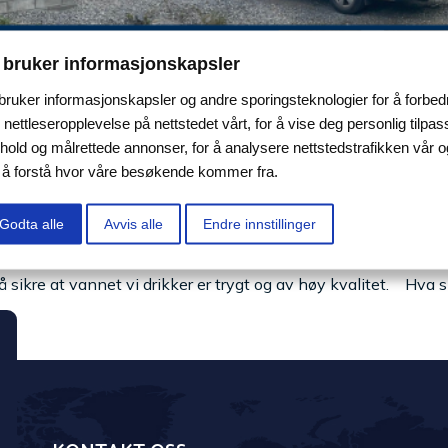
 bruker informasjonskapsler
 bruker informasjonskapsler og andre sporingsteknologier for å forbed
 nettleseropplevelse på nettstedet vårt, for å vise deg personlig tilpas
nhold og målrettede annonser, for å analysere nettstedstrafikken vår o
r å forstå hvor våre besøkende kommer fra.
Godta alle
Avvis alle
Endre innstillinger
ann fra naturlige kilder, som elver,innsjøer eller grunnvann, r
ene med vannbehandling er å fjerne forurensninger, patogene
sikre at vannet vi drikker er trygt og av høy kvalitet. Hva sk