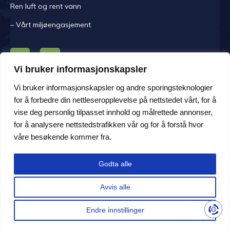
Ren luft og rent vann
– Vårt miljøengasjement
Vi bruker informasjonskapsler
KONTAKT OSS
Vi bruker informasjonskapsler og andre sporingsteknologier
for å forbedre din nettleseropplevelse på nettstedet vårt, for å
Mandag -fredag kl. 08.00-16.00.
vise deg personlig tilpasset innhold og målrettede annonser,
Adresse Håem Næringsområde 108, 6260 Skodje
for å analysere nettstedstrafikken vår og for å forstå hvor
Personvern
våre besøkende kommer fra.
post@filtra.no
Godta alle
+47 70 27 36 80
Avvis alle
Endre innstillinger
Copyright © 2021 All rights reserved.
NORSK BOKMÅL