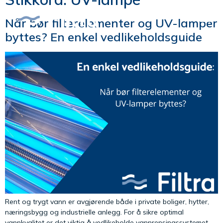
Når bør filterelementer og UV-lamper
byttes? En enkel vedlikeholdsguide
Rent og trygt vann er avgjørende både i private boliger, hytter,
næringsbygg og industrielle anlegg. For å sikre optimal
vannkvalitet er det viktig å vedlikeholde vannrensingssystemet