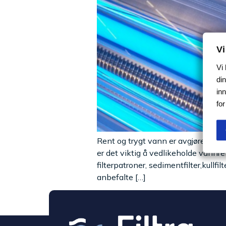
Vi
Vi
din
in
fo
Rent og trygt vann er avgjørende bå
er det viktig å vedlikeholde vannr
filterpatroner, sedimentfilter,kul
anbefalte […]