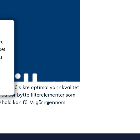
re
set
g
gg. For å sikre optimal vannkvalitet
 du bør bytte filterelementer som
ehold kan få. Vi går igjennom