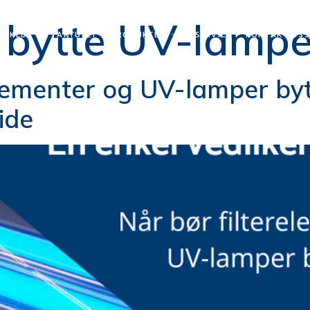
:
bytte UV-lamp
ARKED
AKTUELT
PRODUKTER
SERVICE
KONTAKT OS
elementer og UV-lamper byt
ide