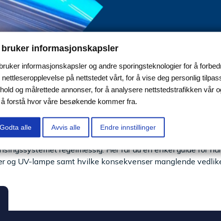
 bruker informasjonskapsler
 bruker informasjonskapsler og andre sporingsteknologier for å forbed
 nettleseropplevelse på nettstedet vårt, for å vise deg personlig tilpas
nhold og målrettede annonser, for å analysere nettstedstrafikken vår o
r å forstå hvor våre besøkende kommer fra.
Godta alle
Avvis alle
Endre innstillinger
de i private boliger, hytter, næringsbygg og industrielle anle
ensingssystemet regelmessig. Her får du en enkel guide for når
lfilter og UV-lampe samt hvilke konsekvenser manglende vedlik