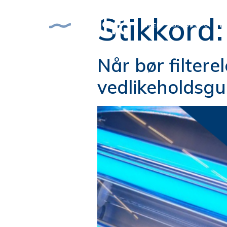
Stikkord
HJEM
OM OSS
M
Når bør filter
vedlikeholdsgu