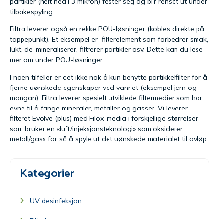
partikler (helt ned i 3 mikron) fester seg og blir renset ut under
tilbakespyling.
Filtra leverer også en rekke POU-løsninger (kobles direkte på
tappepunkt). Et eksempel er filterelement som forbedrer smak,
lukt, de-mineraliserer, filtrerer partikler osv. Dette kan du lese
mer om under POU-løsninger.
I noen tilfeller er det ikke nok å kun benytte partikkelfilter for å
fjerne uønskede egenskaper ved vannet (eksempel jern og
mangan). Filtra leverer spesielt utviklede filtermedier som har
evne til å fange mineraler, metaller og gasser. Vi leverer
filteret Evolve (plus) med Filox-media i forskjellige størrelser
som bruker en «luft/injeksjonsteknologi» som oksiderer
metall/gass for så å spyle ut det uønskede materialet til avløp.
Kategorier
UV desinfeksjon