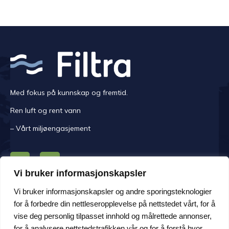
Med fokus på kunnskap og fremtid.
Ren luft og rent vann
– Vårt miljøengasjement
Vi bruker informasjonskapsler
KONTAKT OSS
Vi bruker informasjonskapsler og andre sporingsteknologier
for å forbedre din nettleseropplevelse på nettstedet vårt, for å
Mandag -fredag kl. 08.00-16.00.
vise deg personlig tilpasset innhold og målrettede annonser,
Adresse Håem Næringsområde 108, 6260 Skodje
for å analysere nettstedstrafikken vår og for å forstå hvor