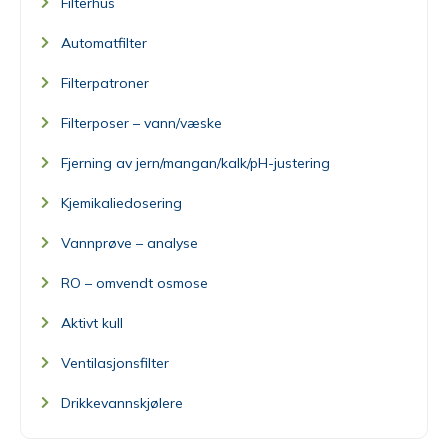
Filterhus
Automatfilter
Filterpatroner
Filterposer – vann/væske
Fjerning av jern/mangan/kalk/pH-justering
Kjemikaliedosering
Vannprøve – analyse
RO – omvendt osmose
Aktivt kull
Ventilasjonsfilter
Drikkevannskjølere